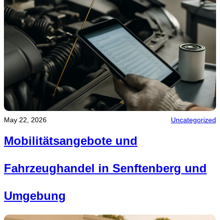
May 22, 2026
Uncategorized
Mobilitätsangebote und
Fahrzeughandel in Senftenberg und
Umgebung