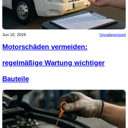
Jun 10, 2026
Uncategorized
Motorschäden vermeiden:
regelmäßige Wartung wichtiger
Bauteile