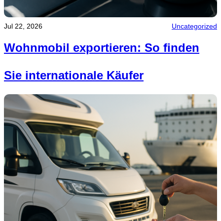
Jul 22, 2026
Uncategorized
Wohnmobil exportieren: So finden
Sie internationale Käufer