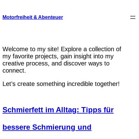
Skip
to
content
Motorfreiheit & Abenteuer
Welcome to my site! Explore a collection of
my favorite projects, gain insight into my
creative process, and discover ways to
connect.
Let’s create something incredible together!
Schmierfett im Alltag: Tipps für
bessere Schmierung und