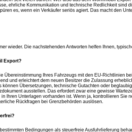
se, ehrliche Kommunikation und technische Redlichkeit sind die
spüren es, wenn ein Verkäufer seriös agiert. Das macht den Un
mer wieder. Die nachstehenden Antworten helfen Ihnen, typisch
l Export?
die Übereinstimmung Ihres Fahrzeugs mit den EU-Richtlinien bei
hend und erleichtert dem neuen Besitzer die Zulassung erhebli
 können Übersetzungen, technische Gutachten oder beglaubigte
atzdokument ausstellen. Das erfordert zwar eine gewisse Warteze
 in Ihren Unterlagen vorhanden ist. Wenn ja, kontrollieren Sie 
erliche Rückfragen bei Grenzbehörden auslösen.
erfrei?
estimmten Bedingungen als steuerfreie Ausfuhrlieferung behand