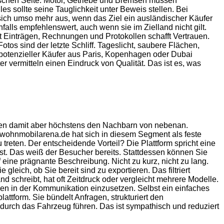
hnischen Seite. Motor, Getriebe und Bremsen müssen
 sollte seine Tauglichkeit unter Beweis stellen. Bei
sich umso mehr aus, wenn das Ziel ein ausländischer Käufer
falls empfehlenswert, auch wenn sie im Zielland nicht gilt.
it Einträgen, Rechnungen und Protokollen schafft Vertrauen.
s sind der letzte Schliff. Tageslicht, saubere Flächen,
 potenzieller Käufer aus Paris, Kopenhagen oder Dubai
er vermitteln einen Eindruck von Qualität. Das ist es, was
eichen damit aber höchstens den Nachbarn von nebenan.
r. wohnmobilarena.de hat sich in diesem Segment als feste
 treten. Der entscheidende Vorteil? Die Plattform spricht eine
ist. Das weiß der Besucher bereits. Stattdessen können Sie
 eine prägnante Beschreibung. Nicht zu kurz, nicht zu lang.
ich, ob Sie bereit sind zu exportieren. Das filtriert
 schreibt, hat oft Zeitdruck oder vergleicht mehrere Modelle.
hen in der Kommunikation einzusetzen. Selbst ein einfaches
attform. Sie bündelt Anfragen, strukturiert den
 durch das Fahrzeug führen. Das ist sympathisch und reduziert