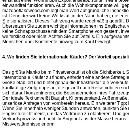
ernsthaft einen Wohnmobil Export anstrebt, sollte in eine pro
einwandfrei funktionieren. Auch die Wohnkomponente will gepr
mazdaoflakewood.com legt man Wert auf gründliche Inspektion
ist. Denn der wird keine Werkstatt in der Nähe haben, die er e
Sie signalisiert: Dieses Fahrzeug wurde regelmäßig geprüft. D
Übersetzen Sie zudem wichtige Informationen ins Englische, w
keine Schnappschüsse mit dem Smartphone von gestern. Investi
weiterklickt oder nicht. Achten Sie auf Details. Ein aufgeräum
Menschen über Kontinente hinweg zum Kauf bewegt.
4. Wo finden Sie internationale Käufer? Der Vorteil speziali
Das größte Manko beim Privatverkauf ist oft die Sichtbarkeit
Internationale Käufer zu finden, erfordert eine andere Strate
Größe etabliert und bietet genau die Infrastruktur, die Verkäu
kaufkräftige Zielgruppe an, die gezielt nach Reisemobilen su
sich darauf konzentrieren, die Besonderheiten Ihres Fahrzeugs
Der ideale Text umreißt Baujahr, Kilometerstand, Außenmaße, S
unseriöse Anfragen von vornherein heraus. Ein weiterer Tipp: 
Wenn Sie innerhalb weniger Stunden antworten, punkten Sie m
Englisch reicht meist, um das Vertrauen zu etablieren. Und gen
Verkaufsprozess und hebt Ihr Angebot aus der Masse heraus. M
Missverständnisse enorm.