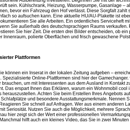
fessionelle Aufbereitung investieren. Beginnen Sie mit der tec
üft sein. Kühlschrank, Heizung, Wasserpumpe, Gasanlage – alles
en, bevor ein Fahrzeug den Hof verlässt. Diese Sorgfalt zahlt 
infach so aufsuchen kann. Eine aktuelle HU/AU-Plakette ist eben
okumentieren Sie alle Arbeiten. Ein ordentliches Serviceheft m
enn Sie außerhalb des deutschsprachigen Raums verkaufen. Foto
eren Sie hier Zeit. Die ersten drei Bilder entscheiden, ob ein
ter Innenraum, polierte Oberflächen und frisch gewaschene Polst
sierter Plattformen
. Sie können ein Inserat in der lokalen Zeitung aufgeben – err
gie. Spezialisierte Online-Plattformen sind hier der Gamechange
fer brauchen, um mit Interessenten aus dem Ausland in Kontakt zu
cht. Das erspart Ihnen das Erklären, warum ein Wohnmobil cool 
 herauszustellen. Achten Sie beim Erstellen Ihres Angebots auf
chlafplätze und besondere Ausstattungsmerkmale. Nennen Sie gle
Reagieren Sie schnell auf Anfragen. Wer aus einem anderen Land
it Seriosität. Nutzen Sie auch die Möglichkeit, mehrere Sprac
au hier zeigt sich der Wert einer professionellen Vermarktungspl
anchmal hilft auch ein kleines Video, das Sie in zwei Minuten