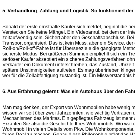
5. Verhandlung, Zahlung und Logistik: So funktioniert de
Sobald der erste ernsthafte Käufer sich meldet, beginnt die 
Verstecken Sie keine Mängel. Ein Videoanruf, bei dem der Int
zeitaufwendig sein. Sichert aber den Geschäftsabschluss. Bei 
Transport organisiert. Das ist kein Muss, aber ein Service, de
Roll-on/Roll-off-Fähre ist für Überseeziele die gängigste M
sicherste Modus. Bei größeren Summen empfiehlt sich ein Tr
seriöser Käufer akzeptiert ein sicheres Zahlungsverfahren o
Verkäufer ein Dokument unterschreiben, das Zustand, Uhrzeit u
spätere Unstimmigkeiten auftreten. Es mag übertrieben klinge
wer für die Zollabfertigung zuständig ist. Ein Missverständnis 
6. Aus Erfahrung gelernt: Was ein Autohaus über den Fah
Man mag denken, der Export von Wohnmobilen habe wenig mit 
wissen wir seit über zwei Jahrzehnten, wie wichtig Vertraue
Mechanismen des Marktes. Ein gepflegtes Fahrzeug ist mehr
Erzählen Sie also die Geschichte Ihres Wohnmobils. Wo war e
Wohnmobil in vielen Details vom Pkw. Die Wohnkomponente, di
fairen Deal zu machen. Genau diese Philosophie prägt das Ha