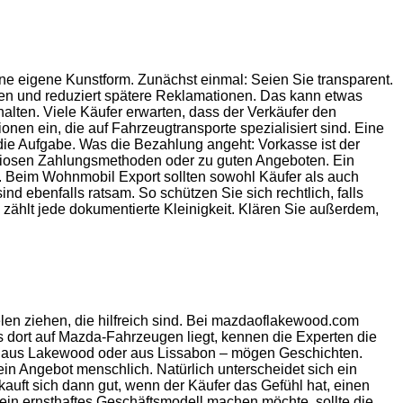
ne eigene Kunstform. Zunächst einmal: Seien Sie transparent.
auen und reduziert spätere Reklamationen. Das kann etwas
halten. Viele Käufer erwarten, dass der Verkäufer den
onen ein, die auf Fahrzeugtransporte spezialisiert sind. Eine
die Aufgabe. Was die Bezahlung angeht: Vorkasse ist der
biosen Zahlungsmethoden oder zu guten Angeboten. Ein
. Beim Wohnmobil Export sollten sowohl Käufer als auch
d ebenfalls ratsam. So schützen Sie sich rechtlich, falls
 zählt jede dokumentierte Kleinigkeit. Klären Sie außerdem,
en ziehen, die hilfreich sind. Bei mazdaoflakewood.com
s dort auf Mazda-Fahrzeugen liegt, kennen die Experten die
un aus Lakewood oder aus Lissabon – mögen Geschichten.
n Angebot menschlich. Natürlich unterscheidet sich ein
auft sich dann gut, wenn der Käufer das Gefühl hat, einen
ein ernsthaftes Geschäftsmodell machen möchte, sollte die