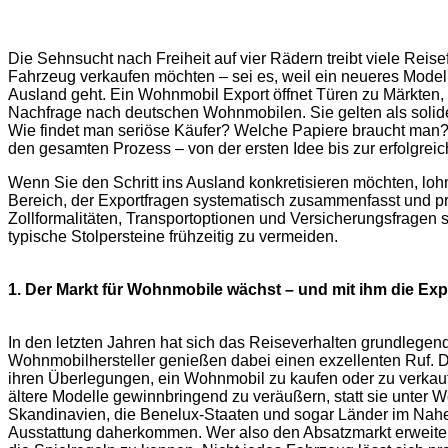
Die Sehnsucht nach Freiheit auf vier Rädern treibt viele Reis
Fahrzeug verkaufen möchten – sei es, weil ein neueres Modell
Ausland geht. Ein Wohnmobil Export öffnet Türen zu Märkten, 
Nachfrage nach deutschen Wohnmobilen. Sie gelten als solid
Wie findet man seriöse Käufer? Welche Papiere braucht man?
den gesamten Prozess – von der ersten Idee bis zur erfolgrei
Wenn Sie den Schritt ins Ausland konkretisieren möchten, loh
Bereich, der Exportfragen systematisch zusammenfasst und pr
Zollformalitäten, Transportoptionen und Versicherungsfragen 
typische Stolpersteine frühzeitig zu vermeiden.
1. Der Markt für Wohnmobile wächst – und mit ihm die Ex
In den letzten Jahren hat sich das Reiseverhalten grundlegend
Wohnmobilhersteller genießen dabei einen exzellenten Ruf.
ihren Überlegungen, ein Wohnmobil zu kaufen oder zu verkaufen.
ältere Modelle gewinnbringend zu veräußern, statt sie unter W
Skandinavien, die Benelux-Staaten und sogar Länder im Nahe
Ausstattung daherkommen. Wer also den Absatzmarkt erweitert, t