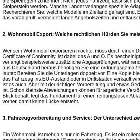
die Spielregeln zu kennen. Nicht jedes Fahrzeug lässt sich 
Stolperstein werden. Manche Länder verlangen spezielle Adapte
Recherchieren Sie, welche Modelle im Zielland gefragt sin
das vorab prüft, vermeidet lange Angebotszeiten und enttäusch
2. Wohnmobil Export: Welche rechtlichen Hürden Sie mei
Wer sein Wohnmobil exportieren möchte, muss durch einen Dsc
Certificate of Conformity, ist dabei das A und O. Es bescheinig
verlangt beispielsweise zusätzliche Abgasprüfungen, während
aus Deutschland heraus benötigen Sie eine ordnungsgemäße A
lautet: Bereiten Sie die Unterlagen doppelt vor. Eine Kopie bl
das Fahrzeug ins EU-Ausland oder in Drittstaaten verkauft wir
Ist es auch. Aber mit der richtigen Vorbereitung und etwas G
ist. Schon kleinste Abweichungen können für ärgerliche Verzö
Blick behält, legt das Fundament für einen reibungslosen Abla
vorher, damit keine Lücke entsteht.
3. Fahrzeugvorbereitung und Service: Der Unterschied zw
Ein Wohnmobil ist mehr als nur ein Fahrzeug. Es ist ein rolle