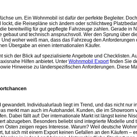
efüchse um. Ein Wohnmobil ist dafür der perfekte Begleiter. Do
 lockt, die Reisepläne sich ändern oder schlichtweg Platzbedar
die bereitwillig für gut gepflegte Fahrzeuge zahlen. Gerade in
e gebaut und technisch anspruchsvoll. Wer den Sprung über di
 Und woher weiß man, dass das Fahrzeug den Anforderungen des
chen Übergabe an einen internationalen Käufer.
nt sich der Blick auf spezialisierte Angebote und Checklisten.
axisnahe Hilfen anbietet. Unter
Wohnmobil Export
finden Sie d
sowie Hinweise zu länderspezifischen Anforderungen. Diese Mat
portchancen
 gewandelt. Individualurlaub liegt im Trend, und das nicht nur 
 Das merkt man auch im Autohandel. Kunden, die im Showroom 
 Dabei fällt auf: Der internationale Markt ist längst keine Nis
ert abzugeben. Besonders beliebt sind integrierte Modelle und t
n Osten zeigen reges Interesse. Warum? Weil deutsche Wohnmob
ut sich mit einem Export keinen Gefallen an den Käufern – er hi