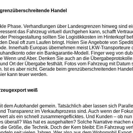
r grenzüberschreitende Handel
heikle Phase. Verhandlungen über Landesgrenzen hinweg sind ei
eressent das Fahrzeug virtuell durchgehen kann, schafft Vertr
der Preisgestaltung sollten Sie Logistikkosten im Hinterkopf be
r den Deal oft zum Laufen bringt. Holen Sie Angebote von Spediti
ethode. Innerhalb Europas übernehmen meist LKW-Transporteure 
euhandkonto oder ein Bankgarantie-Modell. Finger weg von du
hne Wenn und Aber. Denken Sie auch an die Übergabeprotokolle
nd Ort der Übergabe festhält. Fotos vom Fahrzeug mit Datum sin
n. Ist es aber nicht. Gerade beim grenzüberschreitenden Handel
hier kann teuer werden.
rzeugexport weiß
dem Autohandel gemein. Tatsächlich aber lassen sich Parallel
n und Transparenz im Verkaufsprozess sind. Auch wenn der Foku
 wert als ein schnell zusammengeflicktes. Und Kunden – ob n
s überall? Was hat es ausgehalten? Solche Narrative machen ei
e Größe, die Technik. Doch der Kern bleibt: Ein Fahrzeug verk
ndeln seit vielen Jahren. Wer also aus dem Wohnmobil Export 