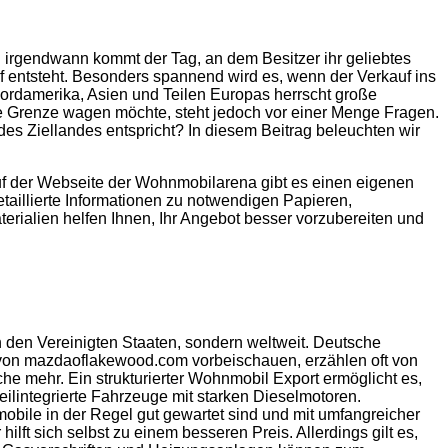
ch irgendwann kommt der Tag, an dem Besitzer ihr geliebtes
f entsteht. Besonders spannend wird es, wenn der Verkauf ins
 Nordamerika, Asien und Teilen Europas herrscht große
e Grenze wagen möchte, steht jedoch vor einer Menge Fragen.
 Ziellandes entspricht? In diesem Beitrag beleuchten wir
 Auf der Webseite der Wohnmobilarena gibt es einen eigenen
etaillierte Informationen zu notwendigen Papieren,
erialien helfen Ihnen, Ihr Angebot besser vorzubereiten und
in den Vereinigten Staaten, sondern weltweit. Deutsche
von mazdaoflakewood.com vorbeischauen, erzählen oft von
che mehr. Ein strukturierter Wohnmobil Export ermöglicht es,
eilintegrierte Fahrzeuge mit starken Dieselmotoren.
ile in der Regel gut gewartet sind und mit umfangreicher
lft sich selbst zu einem besseren Preis. Allerdings gilt es,