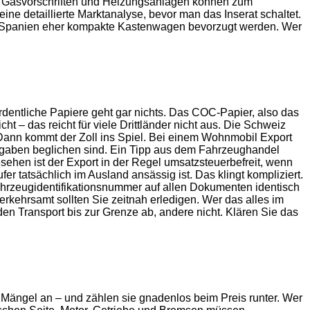
en, Gasvorschriften und Heizungsanlagen können zum
ne detaillierte Marktanalyse, bevor man das Inserat schaltet.
n Spanien eher kompakte Kastenwagen bevorzugt werden. Wer
dentliche Papiere geht gar nichts. Das COC-Papier, also das
ht – das reicht für viele Drittländer nicht aus. Die Schweiz
 Dann kommt der Zoll ins Spiel. Bei einem Wohnmobil Export
bgaben beglichen sind. Ein Tipp aus dem Fahrzeughandel
gesehen ist der Export in der Regel umsatzsteuerbefreit, wenn
r tatsächlich im Ausland ansässig ist. Das klingt kompliziert.
Fahrzeugidentifikationsnummer auf allen Dokumenten identisch
kehrsamt sollten Sie zeitnah erledigen. Wer das alles im
den Transport bis zur Grenze ab, andere nicht. Klären Sie das
rt Mängel an – und zählen sie gnadenlos beim Preis runter. Wer