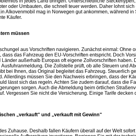
problemlos in jedes Land bringen. Unterschiedliche Steckertyp
r oder Umbauten, die schnell teuer werden. Daher lohnt sich ei
d. Ein Alkovenmobil mag in Norwegen gut ankommen, während i
te Käufer.
stern müssen
hungel aus Vorschriften navigieren. Zunächst einmal: Ohne or
t, dass das Fahrzeug den EU-Vorschriften entspricht. Doch Vorsic
 Länder außerhalb Europas oft eigene Zollvorschriften haben.
usfuhranmeldung. Die Zollstelle prüft, ob alle Steuern und A
eibt bei Ihnen, das Original begleitet das Fahrzeug. Steuerlich 
d. Allerdings müssen Sie den Nachweis erbringen, dass der Käufe
eduld lässt sich das regeln. Achten Sie zudem darauf, dass die 
gerungen sorgen. Auch die Abmeldung beim örtlichen Straßenver
uf. Vergessen Sie nicht die Versicherung. Einige Tarife decken 
ischen „verkauft“ und „verkauft mit Gewinn“
ndes Zuhause. Deshalb fallen Käufern überall auf der Welt sofo