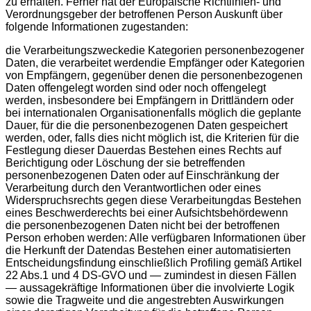
zu erhalten. Ferner hat der Europäische Richtlinien- und
Verordnungsgeber der betroffenen Person Auskunft über
folgende Informationen zugestanden:
die Verarbeitungszweckedie Kategorien personenbezogener
Daten, die verarbeitet werdendie Empfänger oder Kategorien
von Empfängern, gegenüber denen die personenbezogenen
Daten offengelegt worden sind oder noch offengelegt
werden, insbesondere bei Empfängern in Drittländern oder
bei internationalen Organisationenfalls möglich die geplante
Dauer, für die die personenbezogenen Daten gespeichert
werden, oder, falls dies nicht möglich ist, die Kriterien für die
Festlegung dieser Dauerdas Bestehen eines Rechts auf
Berichtigung oder Löschung der sie betreffenden
personenbezogenen Daten oder auf Einschränkung der
Verarbeitung durch den Verantwortlichen oder eines
Widerspruchsrechts gegen diese Verarbeitungdas Bestehen
eines Beschwerderechts bei einer Aufsichtsbehördewenn
die personenbezogenen Daten nicht bei der betroffenen
Person erhoben werden: Alle verfügbaren Informationen über
die Herkunft der Datendas Bestehen einer automatisierten
Entscheidungsfindung einschließlich Profiling gemäß Artikel
22 Abs.1 und 4 DS-GVO und — zumindest in diesen Fällen
— aussagekräftige Informationen über die involvierte Logik
sowie die Tragweite und die angestrebten Auswirkungen