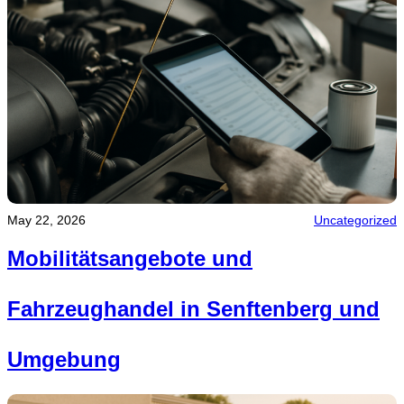
May 22, 2026
Uncategorized
Mobilitätsangebote und
Fahrzeughandel in Senftenberg und
Umgebung